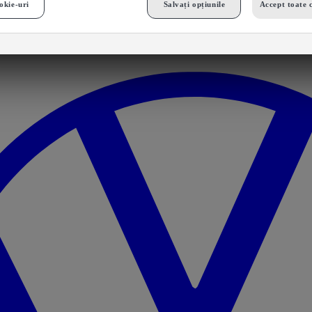
okie-uri
Salvați opțiunile
Accept toate 