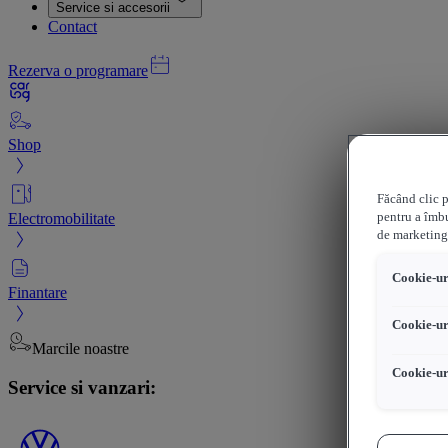
Service si accesorii
Contact
Rezerva o programare
Shop
Făcând clic p
Electromobilitate
pentru a îmbu
de marketing
Cookie-uri
Finantare
Cookie-ur
Marcile noastre
Cookie-ur
Service si vanzari: