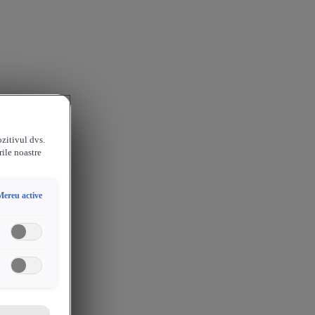
ozitivul dvs.
rile noastre
Mereu active