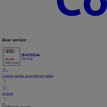
doar service:
Cautare rapida autovehicule rulate
Actiuni
Marcile noastre